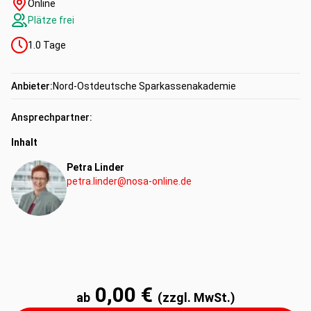
Online
Plätze frei
1.0
Tage
Anbieter:
Nord-Ostdeutsche Sparkassenakademie
Ansprechpartner:
Inhalt
Petra Linder
petra.linder@nosa-online.de
0,00 €
ab
(zzgl. MwSt.)