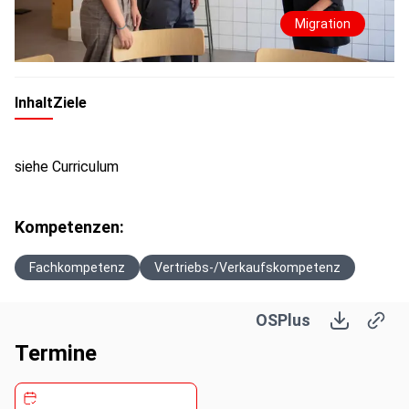
Migration
Inhalt
Ziele
siehe Curriculum
Kompetenzen:
Fachkompetenz
Vertriebs-/Verkaufskompetenz
OSPlus
Termine