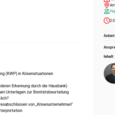
Am
Plä
2.0
Anbiet
Anspre
Inhalt
ng (KWP) in Krisensituationen
deren Erkennung durch die Hausbank)
gen Unterlagen zur Bonitätsbeurteilung
lich?
hresabschlüssen von „Krisenunternehmen“
nterpretation