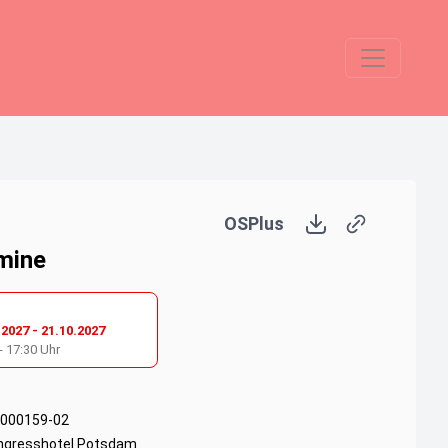
OSPlus
mine
.2027
-
21.10.2027
-
17:30
Uhr
-000159-02
ngresshotel Potsdam