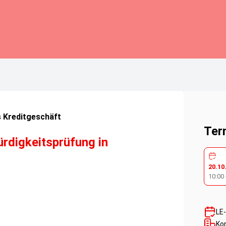
 Kreditgeschäft
Ter
rdigkeitsprüfung in
20.10
10:00
LE
Ko