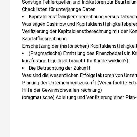
Sonstige Fehlerquellen und Indikatoren zur Beurteilun
Checklisten für unterjährige Daten
Kapitaldienstfähigkeitsberechnung versus tatsächli
Was sagen Cashflow und Kapitaldienstfähigkeitsbere
Verifizierung der Kapitaldienstberechnung mit der K
Kapitalflussrechnung
Einschätzung der (historischen) Kapitaldienstfähigkei
(Pragmatische) Ermittlung des Finanzbedarfs in Kr
kurzfristige Liquidität braucht Ihr Kunde wirklich?)
Die Betrachtung der Zukunft
Was sind die wesentlichen Erfolgsfaktoren von Unte
Planung der Unternehmenszukunft (Vereinfachte Ertra
Hilfe der Gewinnschwellen-rechnung)
(pragmatische) Ableitung und Verifizierung einer Pla
Abschließende Einschätzung (Votierung)
Training der Seminarinhalte anhand von praxisorient