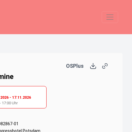
OSPlus
mine
.2026
-
17.11.2026
-
17:00
Uhr
082867-01
ngresshotel Potsdam