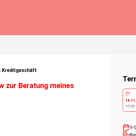
 Kreditgeschäft
Ter
w zur Beratung meines
16.11
10:00
V-
Ko