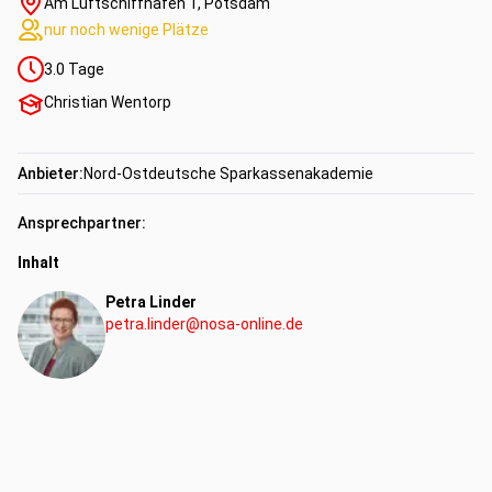
Am Luftschiffhafen 1, Potsdam
nur noch wenige Plätze
3.0
Tage
Christian Wentorp
Anbieter:
Nord-Ostdeutsche Sparkassenakademie
Ansprechpartner:
Inhalt
Petra Linder
petra.linder@nosa-online.de