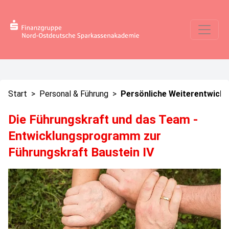
Start
>
Personal & Führung
>
Persönliche Weiterentwickl
Die Führungskraft und das Team -
Entwicklungsprogramm zur
Führungskraft Baustein IV