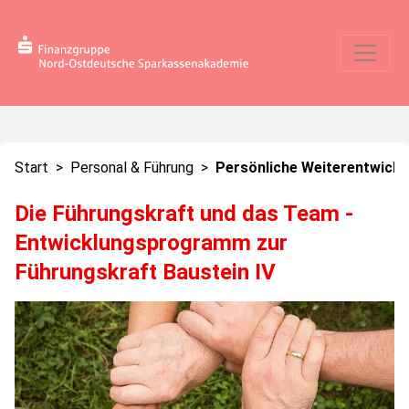
Start
>
Personal & Führung
>
Persönliche Weiterentwickl
Die Führungskraft und das Team -
Entwicklungsprogramm zur
Führungskraft Baustein IV