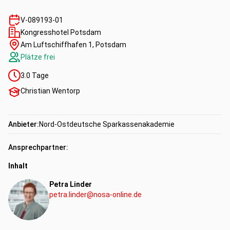
V-089193-01
Kongresshotel Potsdam
Am Luftschiffhafen 1, Potsdam
Plätze frei
3.0
Tage
Christian Wentorp
Anbieter:
Nord-Ostdeutsche Sparkassenakademie
Ansprechpartner:
Inhalt
Petra Linder
petra.linder@nosa-online.de