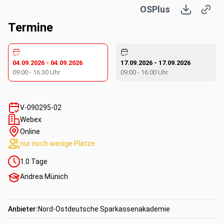
OSPlus
Was-wäre-wenn-Analyse
Zielwertsuche
Termine
Szenarien
Solver
Mehrfachoperation
04.09.2026
-
04.09.2026
17.09.2026
-
17.09.2026
Das Prognoseblatt
09:00
-
16:30
Uhr
09:00
-
16:00
Uhr
Kompetenzen:
V-090295-02
Webex
Fachkompetenz
Online
nur noch wenige Plätze
1.0
Tage
Andrea Münich
Anbieter:
Nord-Ostdeutsche Sparkassenakademie