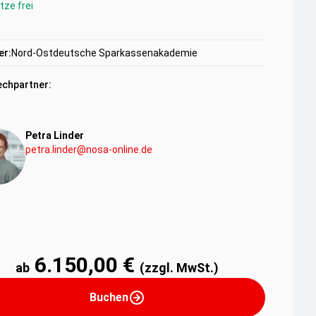
tze frei
er:
Nord-Ostdeutsche Sparkassenakademie
chpartner:
Petra Linder
petra.linder@nosa-online.de
6.150,00 €
ab
(zzgl. MwSt.)
Buchen