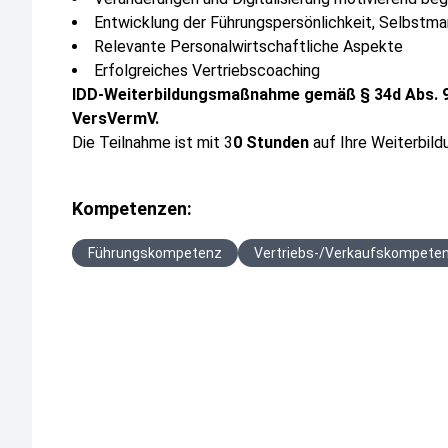
Entwicklung der Führungspersönlichkeit, Selbst
Relevante Personalwirtschaftliche Aspekte
Erfolgreiches Vertriebscoaching
IDD-Weiterbildungsmaßnahme gemäß § 34d Abs. 9 S
VersVermV.
Die Teilnahme ist mit 3
0 Stunden
auf Ihre Weiterbil
Kompetenzen:
Führungskompetenz
Vertriebs-/Verkaufskompete
Zu erwerbende Soll-Qualifikationen:
IDD - Versicherungsberatung