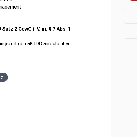
management
atz 2 GewO i. V. m. § 7 Abs. 1
dungszeit gemäß IDD anrechenbar.
nz