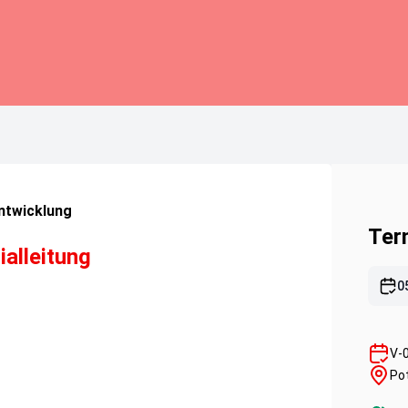
ntwicklung
Ter
ialleitung
0
V-
Po