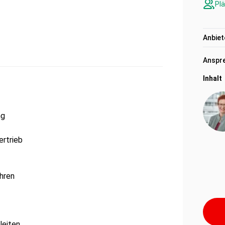
Plä
Anbiet
Anspre
Inhalt
ng
ertrieb
hren
leiten