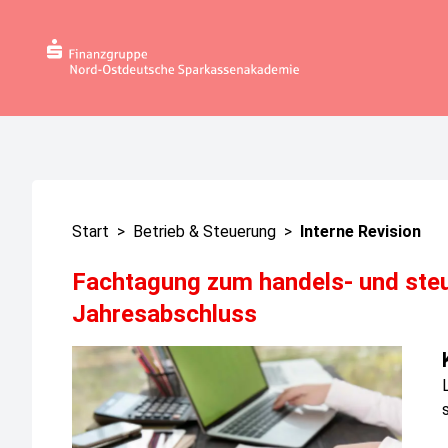
Start
>
Betrieb & Steuerung
>
Interne Revision
Fachtagung zum handels- und steu
Jahresabschluss