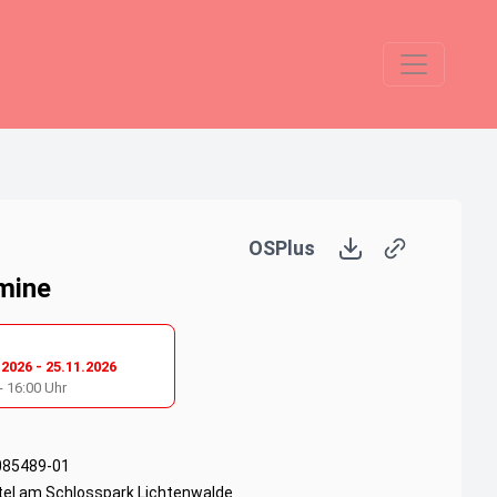
OSPlus
mine
.2026
-
25.11.2026
-
16:00
Uhr
085489-01
tel am Schlosspark Lichtenwalde