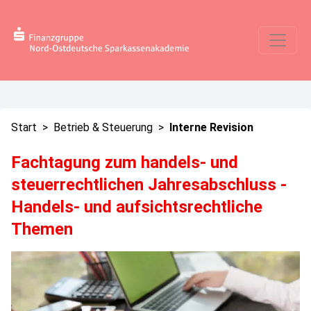
Start
>
Betrieb & Steuerung
>
Interne Revision
Fachtagung zum handels- und
steuerrechtlichen Jahresabschluss -
Handels- und aufsichtsrechtliche
Themen