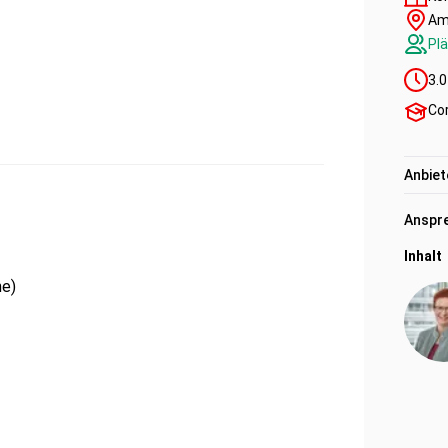
Am
Plä
3.0
Cor
Anbiet
Anspre
Inhalt
he)