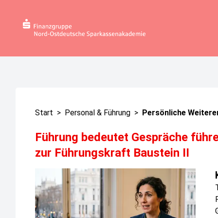
Start
>
Personal & Führung
>
Persönliche Weitere
Führung bedeutet Gespräche führ
zur Führungskraft Baustein II