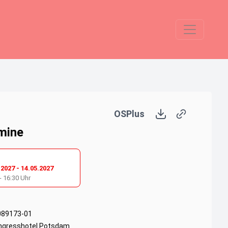
OSPlus
mine
.2027
-
14.05.2027
-
16:30
Uhr
089173-01
ngresshotel Potsdam