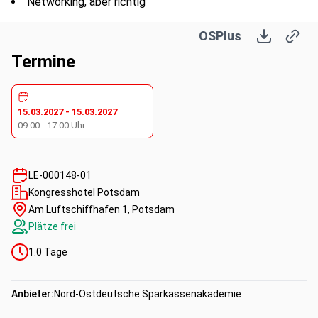
Networking, aber richtig
Praxis-Live-Versuch
OSPlus
#Wertpapire #Wertpapiergeschäft #Kapitalanlage
Termine
Kompetenzen:
15.03.2027
-
15.03.2027
Fachkompetenz
Vertriebs-/Verkaufskompetenz
09:00
-
17:00
Uhr
Methodenkompetenz
LE-000148-01
Kongresshotel Potsdam
Am Luftschiffhafen 1, Potsdam
Plätze frei
1.0
Tage
Anbieter:
Nord-Ostdeutsche Sparkassenakademie