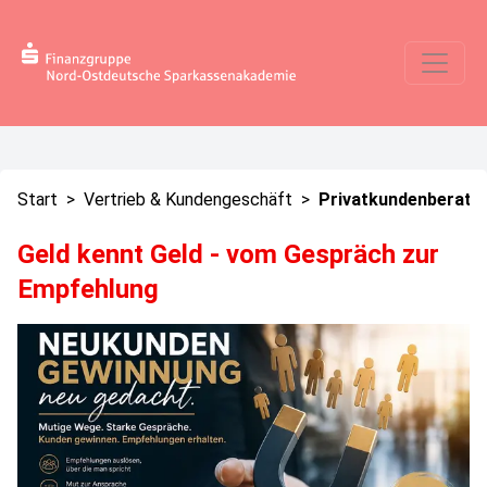
Start
>
Vertrieb & Kundengeschäft
>
Privatkundenberatu
Geld kennt Geld - vom Gespräch zur
Empfehlung