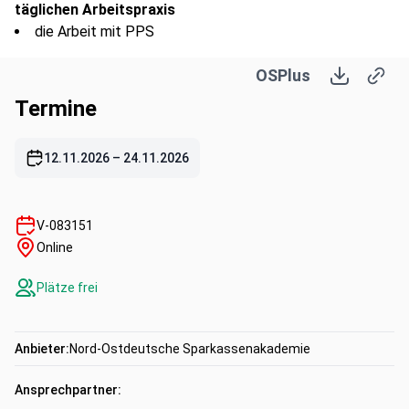
täglichen Arbeitspraxis
die Arbeit mit PPS
Ziele
OSPlus
Prozesslandkarte
Aufbau der Dokumente
Termine
Überprüfung / Änderungsbearbeitung
Risikobewertung
12.11.2026
–
24.11.2026
Freigabe und Veröffentlichung
Rollout zu den Lesenden
Umgang mit Auskopplungen
V-083151
Gründe
Online
Impulse an die Finanz Informatik
Nutzenberechnung
Plätze frei
Erstellen von sparkassenindividuellen Prozessen
aufsichtsrechtliche Bewertung von Prozessen unter
BitMaRik und RiMaGo
Anbieter:
Nord-Ostdeutsche Sparkassenakademie
Auswirkungen der Prozessverantwortung auf den
Arbeitsalltag handelnder Personen
Ansprechpartner:
(Releasetreue,Prioritäten, Arbeitsbelastung,