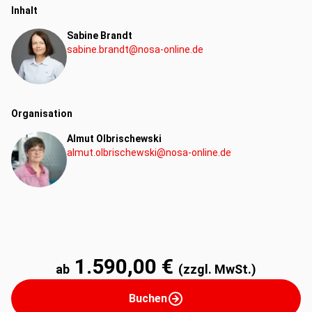
Inhalt
Vorfahrtregeln)
Übungen zur Wissensvertiefung
Sabine Brandt
sabine.brandt@nosa-online.de
Kompetenzen:
Fachkompetenz
Organisation
Almut Olbrischewski
almut.olbrischewski@nosa-online.de
1.590,00 €
ab
(zzgl. MwSt.)
Buchen