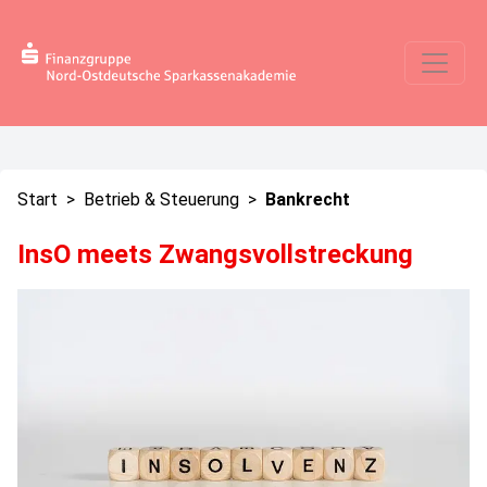
Start
>
Betrieb & Steuerung
>
Bankrecht
InsO meets Zwangsvollstreckung