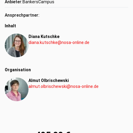
o Grundsätzliches
Anbieter:
BankersCampus
•
U.v.a.
Ansprechpartner:
Inhalt
Kompetenzen:
Diana Kutschke
Fachkompetenz
diana.kutschke@nosa-online.de
Organisation
Almut Olbrischewski
almut.olbrischewski@nosa-online.de