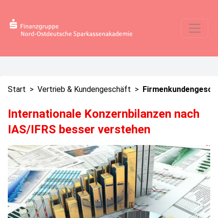
Start
>
Vertrieb & Kundengeschäft
>
Firmenkundengesch
Internationale Konzernbilanzen nach
IAS/IFRS besser verstehen