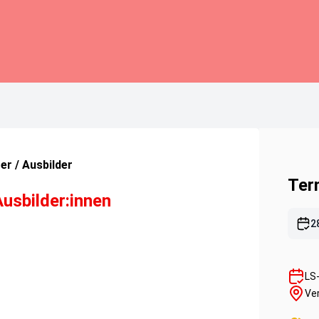
er / Ausbilder
Ter
Ausbilder:innen
2
LS
Ve