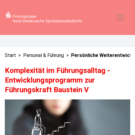
Start
>
Personal & Führung
>
Persönliche Weiterentwickl
Komplexität im Führungsalltag -
Entwicklungsprogramm zur
Führungskraft Baustein V