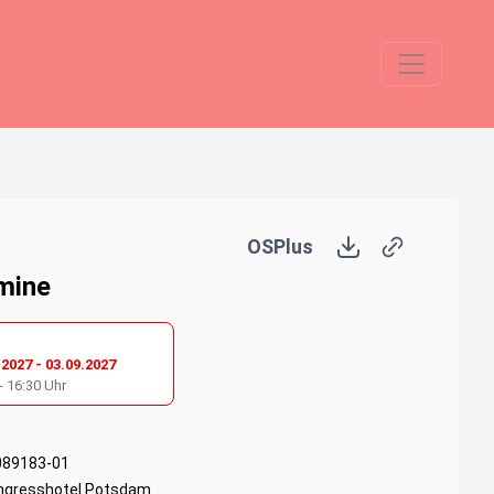
OSPlus
mine
.2027
-
03.09.2027
-
16:30
Uhr
089183-01
ngresshotel Potsdam