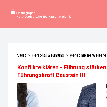
Start
>
Personal & Führung
>
Persönliche Weitere
Konflikte klären - Führung stärke
Führungskraft Baustein III