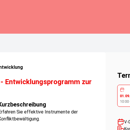
ntwicklung
Ter
n - Entwicklungsprogramm zur
01.09
10:00
Kurzbeschreibung
Erfahren Sie effektive Instrumente der
Konfliktbewältigung.
V-
Ko