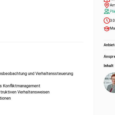
Am
Plä
3.0
Ma
Anbiet
Anspre
Inhalt
ensbeobachtung und Verhaltenssteuerung
es Konfliktmanagement
truktiven Verhaltensweisen
tionen