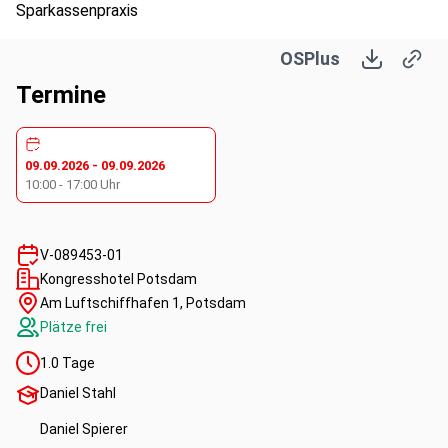
Sparkassenpraxis
Auswirkungen auf die S-Finanzgruppe und die einzelnen
OSPlus
Sparkassen
Blick in die Werkstatt - wo steht die S-Finanzgruppe
Termine
aktuell?
Die Teilnahme wird für die "ReZertifizierung" zum
Financial Consultant S-Finanzgruppe mit 4 Stunden
09.09.2026
-
09.09.2026
anerkannt.
10:00
-
17:00
Uhr
#Wertpapiere #Wertpapiergeschäft #Kapitalanlage
V-089453-01
Kongresshotel Potsdam
Am Luftschiffhafen 1, Potsdam
Plätze frei
1.0
Tage
Daniel Stahl
Daniel Spierer