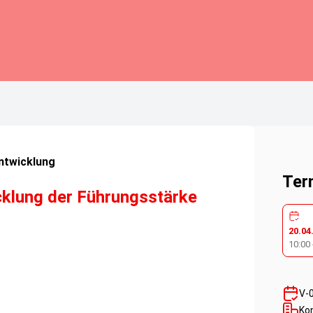
ntwicklung
Ter
cklung der Führungsstärke
20.04
10:00
V-
Ko