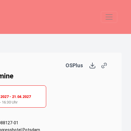
OSPlus
mine
.2027
-
21.04.2027
-
16:30
Uhr
088127-01
ngresshotel Potsdam