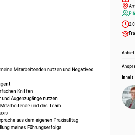
Am
Plä
2.0
Fra
Anbiet
Anspre
d meine Mitarbeitenden nutzen und Negatives
Inhalt
igent
infachen Kniffen
r und Augenzugänge nutzen
e Mitarbeitende und das Team
axis
spräche aus dem eigenen Praxisalltag
ellung meines Führungserfolgs