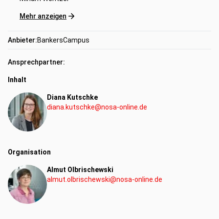
Fachkompetenz
Mehr anzeigen
Anbieter:
BankersCampus
Ansprechpartner:
Inhalt
Diana Kutschke
diana.kutschke@nosa-online.de
Organisation
Almut Olbrischewski
almut.olbrischewski@nosa-online.de