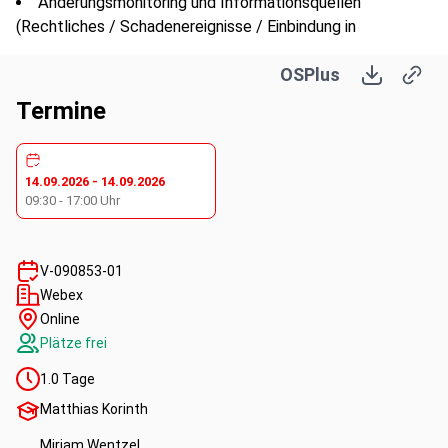
Änderungsmonitoring und Informationsquellen
(Rechtliches / Schadenereignisse / Einbindung in
organisatorische Änderungen, Dokumentation,
OSPlus
Praxisbeispiel „Journal“, Defizitverfolgung)
Risikobewertung im Einklang mit Op-Risk
Termine
(Brutto- und/oder Nettobetrachtung?, Einbeziehung
Geschäftsbereiche und Rechtsabteilung als
„Risikogremium“? Template als Beispiel)
14.09.2026
-
14.09.2026
Fallbeispiele und Hilfsmittel (Auswahl aktueller
09:30
-
17:00
Uhr
Checklisten)
Ausgewählte aktuelle Verbraucherschutzthemen als
Beispiele für Rechtsthemen des AT 4.4.2
V-090853-01
Diskussion Teilnehmerfragen
Webex
Online
Plätze frei
1.0
Tage
Kompetenzen:
Matthias Korinth
Miriam Wentzel