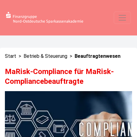
Start
>
Betrieb & Steuerung
>
Beauftragtenwesen
MaRisk-Compliance für MaRisk-
Compliancebeauftragte