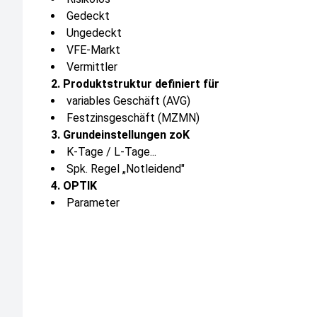
Gedeckt
Ungedeckt
VFE-Markt
Vermittler
2. Produktstruktur definiert für
variables Geschäft (AVG)
Festzinsgeschäft (MZMN)
3. Grundeinstellungen zoK
K-Tage / L-Tage...
Spk. Regel „Notleidend"
4. OPTIK
Parameter
Administration
5. RAP/Liqui
Vortaxe/Beleihungswert für die zoK
B-Tage
6. Laufende Überwachung
TAGREP