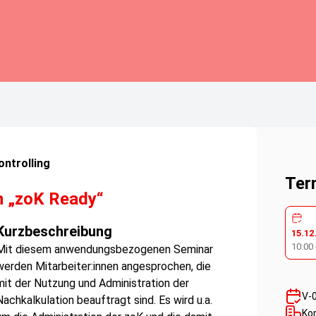
ntrolling
Ter
n „zoK Ready“
Kurzbeschreibung
15.12
10:00
Mit diesem anwendungsbezogenen Seminar
werden Mitarbeiter:innen angesprochen, die
mit der Nutzung und Administration der
V-
Nachkalkulation beauftragt sind. Es wird u.a.
Ko