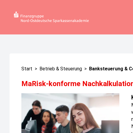
Start
>
Betrieb & Steuerung
>
Banksteuerung & Co
MaRisk-konforme Nachkalkulatio