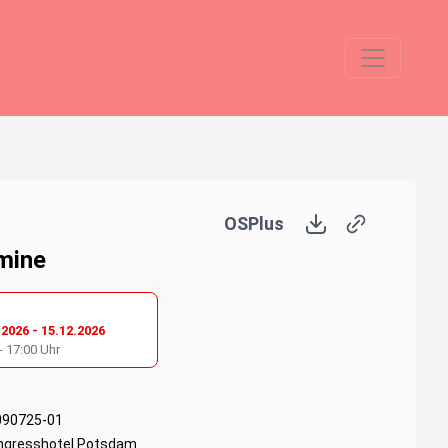
OSPlus
mine
.2026
-
15.12.2026
-
17:00
Uhr
090725-01
ngresshotel Potsdam