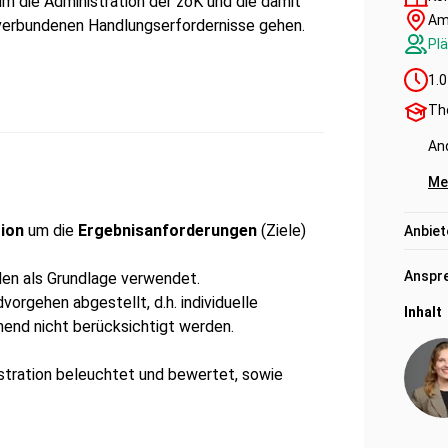
um die Administration der zoK und die damit
Am
verbundenen Handlungserfordernisse gehen.
Plä
1.0
Th
An
Me
ion
um die
Ergebnisanforderungen
(Ziele)
Anbiet
Anspre
den als Grundlage verwendet.
vorgehen abgestellt, d.h. individuelle
Inhalt
hend nicht berücksichtigt werden.
stration beleuchtet und bewertet, sowie