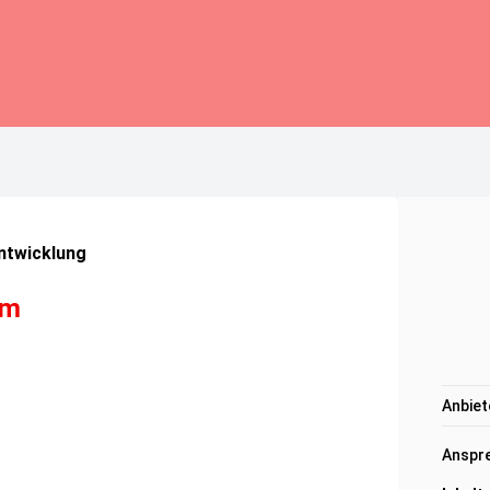
ntwicklung
um
Anbiet
Anspre