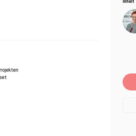
Inhalt
rojekten
dset