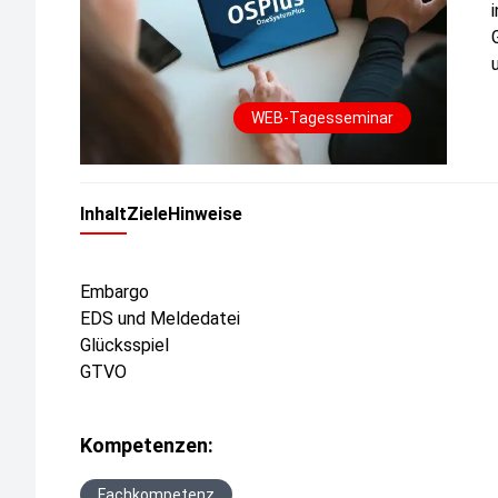
WEB-Tagesseminar
Inhalt
Ziele
Hinweise
Embargo
EDS und Meldedatei
Glücksspiel
GTVO
Kompetenzen:
Fachkompetenz