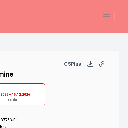
OSPlus
mine
.2026
-
15.12.2026
-
17:00
Uhr
087753-01
bex