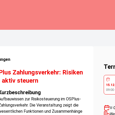
ungen
Ter
lus Zahlungsverkehr: Risiken
 aktiv steuern
15.12
09:00
Kurzbeschreibung
Aufbauwissen zur Risikosteuerung im OSPlus-
Zahlungsverkehr. Die Veranstaltung zeigt die
V-
wesentlichen Funktionen und Zusammenhänge
We