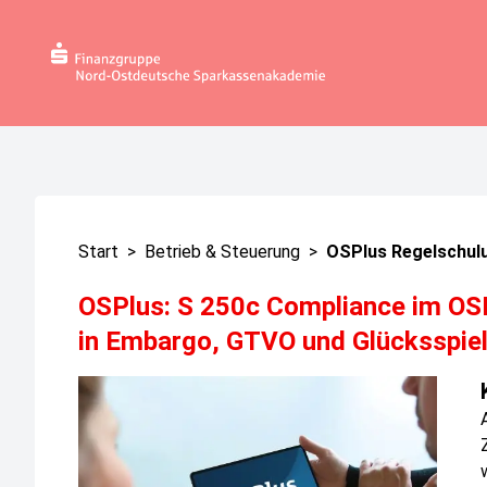
Start
>
Betrieb & Steuerung
>
OSPlus Regelschul
OSPlus: S 250c Compliance im OSP
in Embargo, GTVO und Glücksspiel