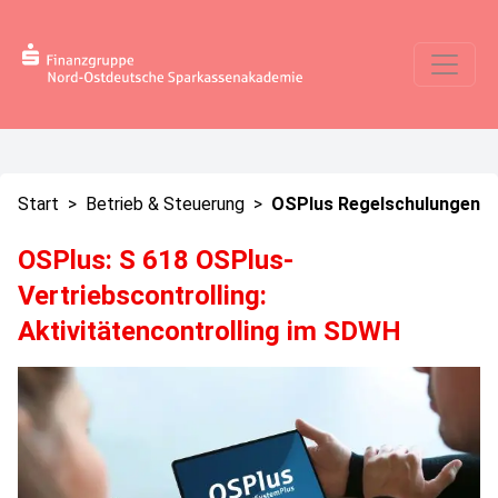
Start
>
Betrieb & Steuerung
>
OSPlus Regelschulungen
OSPlus: S 618 OSPlus-
Vertriebscontrolling:
Aktivitätencontrolling im SDWH