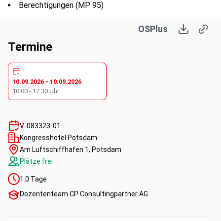
Berechtigungen (MP 95)
Grundlagen und Steuerungsparameter des
OSPlus
Aktivitätencontrollings
Überblick über die unterschiedlichen Aktivitäten
Termine
(Kontakte, harte und weiche Vertriebserfolge, Aufgaben,
Kampagnen)
Einführung in die Bedienung des OSPlus-
10.09.2026
-
10.09.2026
Aktivitätencontrollings
10:00
-
17:30
Uhr
Zugang zur Anwendung
Funktionalitäten zu den Berichtsinhalten im Überblick
Funktionalitäten zur Berichts-Darstellung und -Ausgabe
V-083323-01
Die Standardberichte des Aktivitätencontrollings
Kongresshotel Potsdam
Verkäuferberichte
Am Luftschiffhafen 1, Potsdam
Kontaktberichte
Plätze frei
Aufgabenberichte
1.0
Tage
Kampagnenberichte
Wasserfallstatistik und zugeordnete Bewertungsbasen
Dozententeam CP Consultingpartner AG
Quotenberichte und deren Datenermittlung
Ausblick auf individuelle Zielwertberichte (SARA, S-