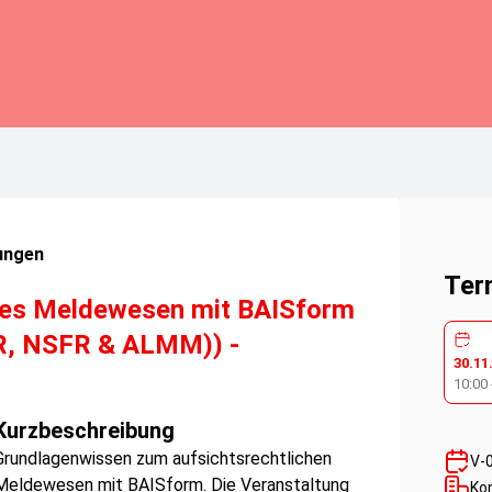
ungen
Ter
ches Meldewesen mit BAISform
CR, NSFR & ALMM)) -
30.11
10:00
Kurzbeschreibung
Grundlagenwissen zum aufsichtsrechtlichen
V-
Meldewesen mit BAISform. Die Veranstaltung
Ko