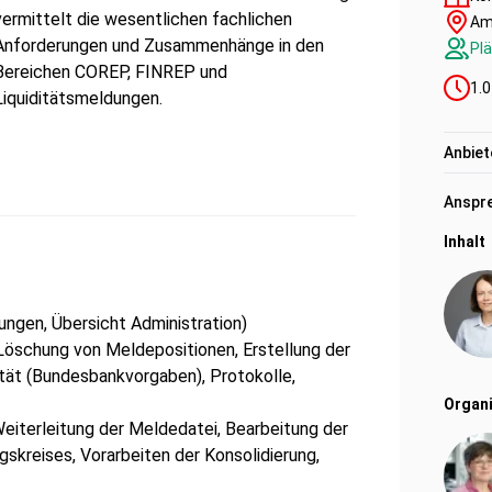
vermittelt die wesentlichen fachlichen
Am
Anforderungen und Zusammenhänge in den
Plä
Bereichen COREP, FINREP und
1.0
Liquiditätsmeldungen.
Anbiet
Anspre
Inhalt
ungen, Übersicht Administration)
öschung von Meldepositionen, Erstellung der
ität (Bundesbankvorgaben), Protokolle,
Organi
eiterleitung der Meldedatei, Bearbeitung der
gskreises, Vorarbeiten der Konsolidierung,