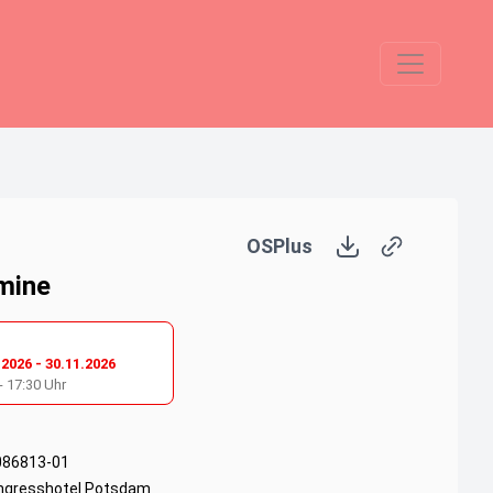
OSPlus
mine
.2026
-
30.11.2026
-
17:30
Uhr
086813-01
ngresshotel Potsdam