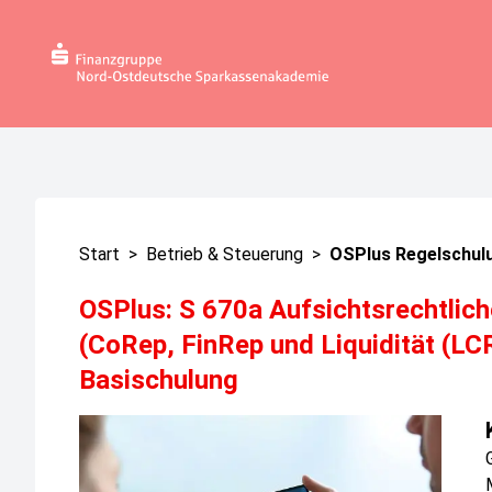
Start
>
Betrieb & Steuerung
>
OSPlus Regelschul
OSPlus: S 670a Aufsichtsrechtli
(CoRep, FinRep und Liquidität (L
Basischulung