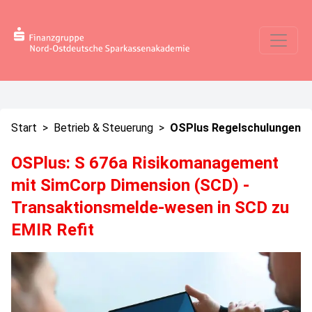
Start
>
Betrieb & Steuerung
>
OSPlus Regelschulungen
OSPlus: S 676a Risikomanagement
mit SimCorp Dimension (SCD) -
Transaktionsmelde-wesen in SCD zu
EMIR Refit