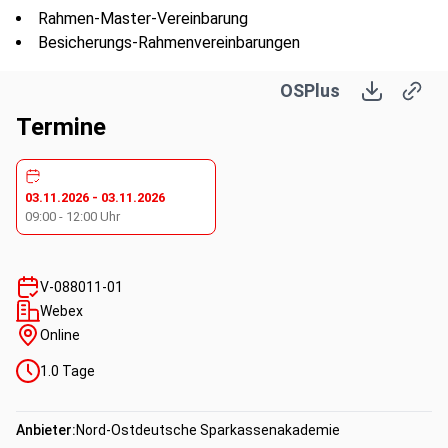
Rahmen-Master-Vereinbarung
Besicherungs-Rahmenvereinbarungen
Besicherungs-Pools und Besicherungs-Defaults
OSPlus
Gattung
Geschäft
Termine
Vorlagen zur Geschäftserfassung mit UPI-
Informationen
Transaktionsregister-Pool
03.11.2026
-
03.11.2026
EMIR Refit Meldung analysieren
09:00
-
12:00
Uhr
Fehlermeldungen bearbeiten
Reports
SCD-Berichte
V-088011-01
Reports der DTCC
Webex
Online
Kompetenzen:
1.0
Tage
Fachkompetenz
Anbieter:
Nord-Ostdeutsche Sparkassenakademie