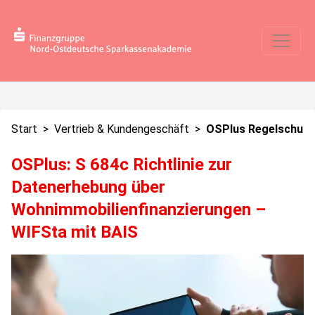
Start
>
Vertrieb & Kundengeschäft
>
OSPlus Regelschulu
OSPlus: S 684c Richtlinie zur
Datenerhebung über
Wohnimmobilienfinanzierungen –
WIFSta mit BAIS