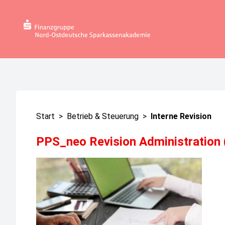
Start
>
Betrieb & Steuerung
>
Interne Revision
PPS_neo Revision Administration (