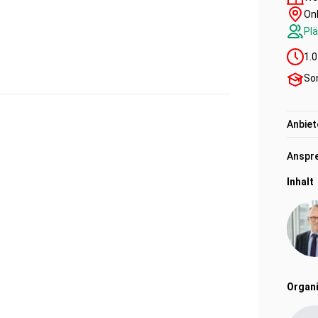
Onl
Plä
1.0
So
Anbiet
Anspre
Inhalt
Organi