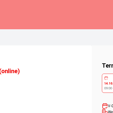
Ter
online)
14.10
09:00
V-
We