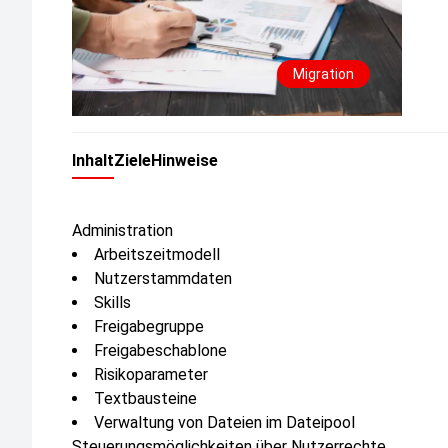
Migration
Inhalt
Ziele
Hinweise
Administration
Arbeitszeitmodell
Nutzerstammdaten
Skills
Freigabegruppe
Freigabeschablone
Risikoparameter
Textbausteine
Verwaltung von Dateien im Dateipool
Steuerungsmöglichkeiten über Nutzerrechte