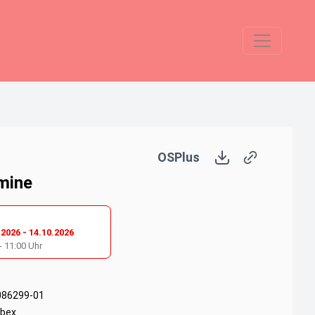
OSPlus
mine
.2026
-
14.10.2026
-
11:00
Uhr
086299-01
bex