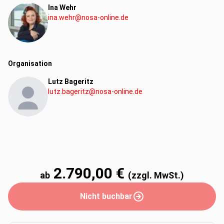
Ina Wehr
verschiedene Handlungsfelder betrachtet und im Überblick
ina.wehr@nosa-online.de
fachlich aufgearbeitet.
Modul 5 (online): Strategien und Projekte für eine
zukunftssichernde Ausrichtung
(26.10.2026 in webex)
Vom IST- zum SOLL-Stand erfordert es eine
Organisation
systematische und wirkungsgerichtete Herangehensweise.
Im Modul werden praxisnah Ableitungen aus einem
Lutz Bageritz
lutz.bageritz@nosa-online.de
Analyseinstrument geübt. Ein kurzer Einblick in eine
professionelle Projektarbeit bereitet die Teilnehmenden
auf die Erarbeitung eines eigenen Projektes vor
Nach dem Modul 5 findet eine Lernerfolgskontrolle (online-
Test) zur Sicherung des erworbenen Wissens statt.
2.790,00 €
ab
(zzgl. MwSt.)
Modul 6 (Präsenz): Ableitungen und
Maßnahmenfindung im
Nicht buchbar
Nachhaltigkeitsmanagement
(1.12.2026 in Potsdam)
In diesem Modul wird eine aus Modul 5 resultierende