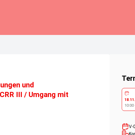
Ter
erungen und
 CRR III / Umgang mit
18.11
10:00
V-
Ko