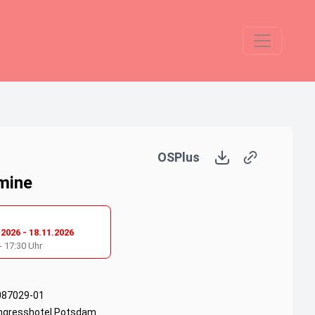
OSPlus
mine
.2026
-
18.11.2026
-
17:30
Uhr
087029-01
ngresshotel Potsdam