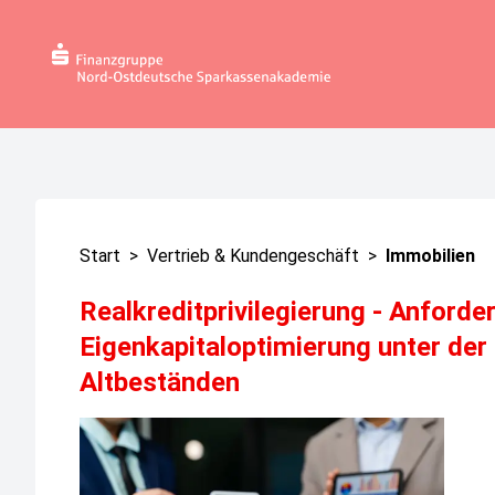
Start
>
Vertrieb & Kundengeschäft
>
Immobilien
Realkreditprivilegierung - Anford
Eigenkapitaloptimierung unter der
Altbeständen