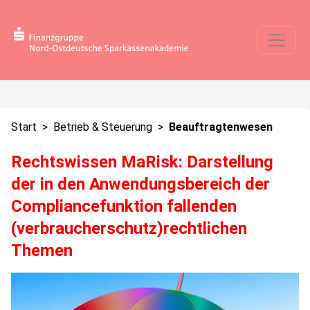
Start
>
Betrieb & Steuerung
>
Beauftragtenwesen
Rechtswissen MaRisk: Darstellung
der in den Anwendungsbereich der
Compliancefunktion fallenden
(verbraucherschutz)rechtlichen
Themen