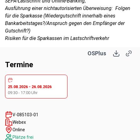
SEPA-Lastschrift und Online-Banking
;
Ausführung einer nichtautorisierten Überweisung: Folgen
für die Sparkasse (Wiedergutschrift innerhalb eines
Bankarbeitstages?/Anspruch gegen den Empfänger der
Gutschrift?)
Risiken für die Sparkassen im Lastschriftverkehr
Online-Banking: Haftungsrisiken aus betrügerischen
OSPlus
Transaktionen
Umsetzung PSD II: Darstellung der Haftungsrisiken für
Termine
Sparkassen, die aus den neuen Vorschriften des
Zahlungsdienstaufsichtsgesetzes und des BGH sowie aus
den Delegierten Rechtsakten der Kommission (z. B. zu den
25.08.2026
-
26.08.2026
Vorgaben bezüglich der starken Kundenauthentifizierung)
09:30
-
17:00
Uhr
resultieren
Review PSD II (PSD III)
Verbraucherdarlehensrecht: Umsetzung der
V-085103-01
Wohnimmobilienkreditrichtlinie
Webex
Schwerpunkt: Kreditwürdigkeitsprüfung
Online
Aktuelle Rechtsprechung
Plätze frei