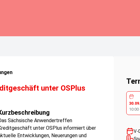
ungen
Ter
ditgeschäft unter OSPlus
30.09
10:00
Kurzbeschreibung
Das Sächsische Anwendertreffen
Kreditgeschäft unter OSPlus informiert über
V-
aktuelle Entwicklungen, Neuerungen und
Sp