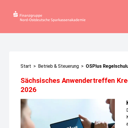
Start
>
Betrieb & Steuerung
>
OSPlus Regelschul
Sächsisches Anwendertreffen Kre
2026