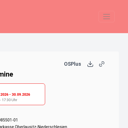
OSPlus
mine
.2026
-
30.09.2026
-
17:30
Uhr
085501-01
arkasse Oberlausitz-Niederschlesien