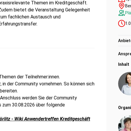
praxisrelevante Themen im Kreditgeschäft.
Ber
Zudem bietet die Veranstaltung Gelegenheit
Plä
zum fachlichen Austausch und
Erfahrungstransfer.
1.0
Anbiet
Anspre
Inhalt
 Themen der Teilnehmer:innen.
, in der Community vornehmen. So können sich
bereiten.
Im Anschluss werden Sie der Community
is zum 30.08.2026 über folgende
Organi
rlitz - Wiki Anwendertreffen Kreditgeschäft