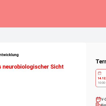
ntwicklung
Ter
s neurobiologischer Sicht
14.12
10:00
V-
Ko