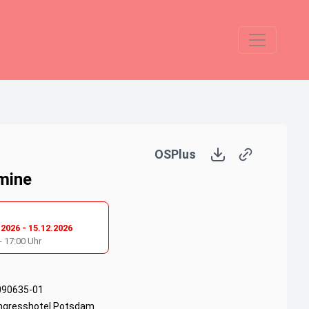
OSPlus
mine
.2026
-
15.12.2026
-
17:00
Uhr
090635-01
ngresshotel Potsdam