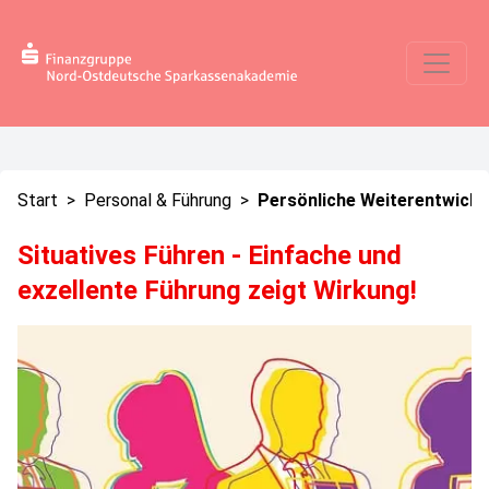
Start
>
Personal & Führung
>
Persönliche Weiterentwickl
Situatives Führen - Einfache und
exzellente Führung zeigt Wirkung!