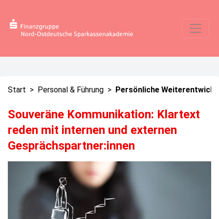
Start
>
Personal & Führung
>
Persönliche Weiterentwickl
Souveräne Kommunikation: Klartext
reden mit internen und externen
Gesprächspartner:innen