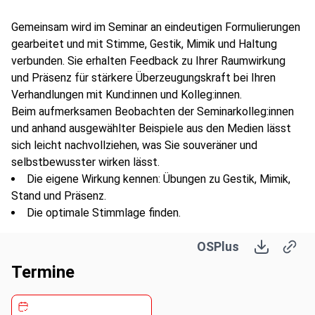
Gemeinsam wird im Seminar an eindeutigen Formulierungen
gearbeitet und mit Stimme, Gestik, Mimik und Haltung
verbunden. Sie erhalten Feedback zu Ihrer Raumwirkung
und Präsenz für stärkere Überzeugungskraft bei Ihren
Verhandlungen mit Kund:innen und Kolleg:innen.
Beim aufmerksamen Beobachten der Seminarkolleg:innen
und anhand ausgewählter Beispiele aus den Medien lässt
sich leicht nachvollziehen, was Sie souveräner und
selbstbewusster wirken lässt.
Die eigene Wirkung kennen: Übungen zu Gestik, Mimik,
Stand und Präsenz.
Die optimale Stimmlage finden.
Anlassbezogene Wortwahl – Präzise Formulierungen
OSPlus
finden.
Nein-sagen üben: Das schwierigste Wort für Viele.
Termine
Kongruenz von Sprache und Körpersprache erkennen
und anwenden.
Üben adressatengerechter Kommunikation am