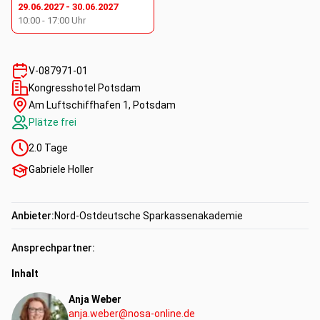
29.06.2027
-
30.06.2027
Arbeitsplatz.
10:00
-
17:00
Uhr
V-087971-01
Kongresshotel Potsdam
Am Luftschiffhafen 1, Potsdam
Plätze frei
2.0
Tage
Gabriele Holler
Anbieter:
Nord-Ostdeutsche Sparkassenakademie
Ansprechpartner:
Inhalt
Anja Weber
anja.weber@nosa-online.de