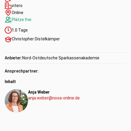
vitero
Online
Plätze frei
1.0
Tage
Christopher Distelkämper
Anbieter:
Nord-Ostdeutsche Sparkassenakademie
Ansprechpartner:
Inhalt
Anja Weber
anja.weber@nosa-online.de