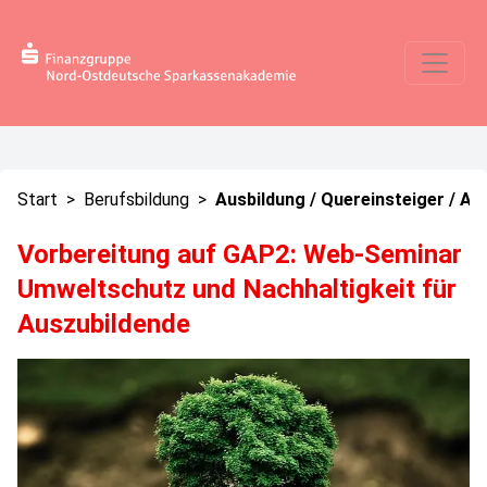
Start
>
Berufsbildung
>
Ausbildung / Quereinsteiger / Au
Vorbereitung auf GAP2: Web-Seminar
Umweltschutz und Nachhaltigkeit für
Auszubildende