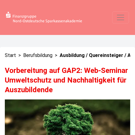
Start
>
Berufsbildung
>
Ausbildung / Quereinsteiger / Au
Vorbereitung auf GAP2: Web-Seminar
Umweltschutz und Nachhaltigkeit für
Auszubildende