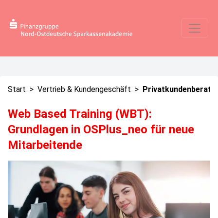
Start
>
Vertrieb & Kundengeschäft
>
Privatkundenberatu
Web Based Training (WBT):
Grundlagen in OSPlus_neo für neue
Mitarbeitende