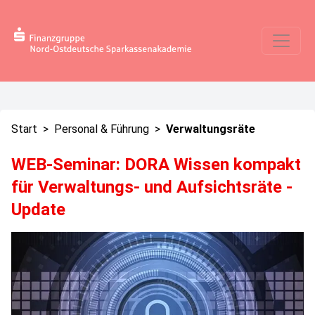
Start
>
Personal & Führung
>
Verwaltungsräte
WEB-Seminar: DORA Wissen kompakt
für Verwaltungs- und Aufsichtsräte -
Update