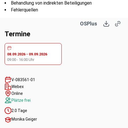
Behandlung von indirekten Beteiligungen
Fehlerquellen
Prüfansätze aus Revisionssicht
OSPlus
Termine
Kompetenzen:
Fachkompetenz
08.09.2026
-
09.09.2026
09:00
-
16:00
Uhr
V-083561-01
Webex
Online
Plätze frei
2.0
Tage
Monika Geiger