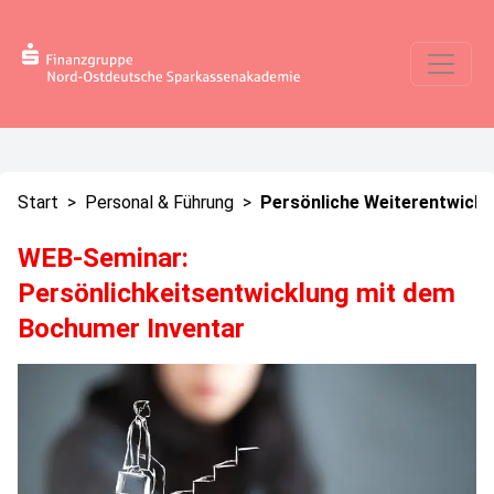
Start
>
Personal & Führung
>
Persönliche Weiterentwickl
WEB-Seminar:
Persönlichkeitsentwicklung mit dem
Bochumer Inventar