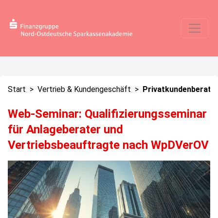
Start
>
Vertrieb & Kundengeschäft
>
Privatkundenberatu
Web-Seminar: Qualifizierungsseminar
für Anlageberater und
Vertriebsbeauftragte nach WpDVerOV