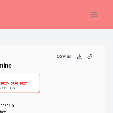
OSPlus
mine
.2027
-
09.02.2027
-
11:30
Uhr
090601-01
bex