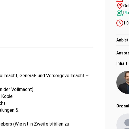
Onl
Plä
1.0
Anbiet
Anspre
Inhalt
 Vollmacht, General- und Vorsorgevollmacht –
en der Vollmacht)
, Kopie
cht
Organi
elungen &
bers (Wie ist in Zweifelsfällen zu