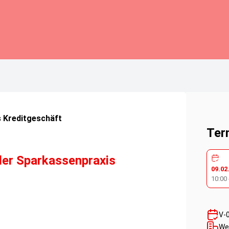
 Kreditgeschäft
Ter
der Sparkassenpraxis
09.02
10:00
V-
We