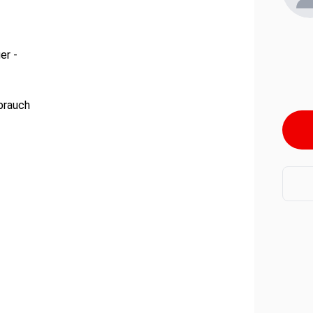
er -
brauch