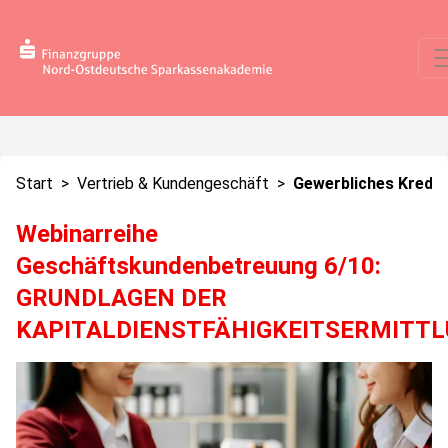
Start
>
Vertrieb & Kundengeschäft
>
Gewerbliches Kredit
Webinarreihe
Geschäftskundenbetreuung 6/10:
GRUNDLAGEN DER
KAPITALDIENSTFÄHIGKEITSERMITT