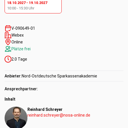
18.10.2027
-
19.10.2027
Erbfall mit Auslandsbezug
10:00
-
15:30
Uhr
Unbedenklichkeitsbescheinigung, ausländische
Erbnachweise
Maximale
Rechtssicherheit
versus (möglichst)
V-090649-01
schlanke und kosteneffiziente Kontoführung
Webex
Online
Plätze frei
Kompetenzen:
2.0
Tage
Fachkompetenz
Anbieter:
Nord-Ostdeutsche Sparkassenakademie
Ansprechpartner:
Inhalt
Reinhard Schreyer
reinhard.schreyer@nosa-online.de