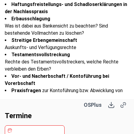
Haftungsfreistellungs- und Schadloserklärungen in
der Nachlasspraxis
Erbausschlagung
Was ist dabei aus Bankensicht zu beachten? Sind
bestehende Vollmachten zu löschen?
Streitige Erbengemeinschaft
Auskunfts- und Verfügungsrechte
Testamentsvollstreckung
Rechte des Testamentsvollstreckers, welche Rechte
verbleiben den Erben?
Vor- und Nacherbschaft / Kontoführung bei
Vorerbschaft
Praxisfragen
zur Kontoführung bzw. Abwicklung von
Nachlasskonten
OSPlus
Nachlasspflegschaft und Nachlassverwaltung
Begleichung der
Beerdigungskosten
immer möglich?
Termine
Rentenrücküberweisung
Urteil des BSG vom 22.02.2019
Kontoumschreibung
auf Bevollmächtigten?