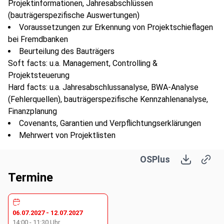
Projektinformationen, Jahresabschlüssen
(bauträgerspezifische Auswertungen)
Voraussetzungen zur Erkennung von Projektschieflagen
bei Fremdbanken
Beurteilung des Bauträgers
Soft facts: u.a. Management, Controlling &
Projektsteuerung
Hard facts: u.a. Jahresabschlussanalyse, BWA-Analyse
(Fehlerquellen), bauträgerspezifische Kennzahlenanalyse,
Finanzplanung
Covenants, Garantien und Verpflichtungserklärungen
Mehrwert von Projektlisten
Beurteilung des Bauträgerprojektes: u.a.
OSPlus
Objektanalyse (bautechnische Anforderungen wie
Bauqualität, Bauweise etc.)
Termine
Mikro/makro Standortanalyse (objektive und subjektive
Standortfaktoren)
Bewertung Bauträgerkonzept und Vertriebsmaßnahmen
06.07.2027
-
12.07.2027
Hinweise zu versteckten Kreditrisiken, Erkennen
14:00
-
11:30
Uhr