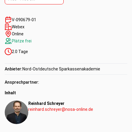
„bilanzkosmetischer“ Maßnahmen und von
Projektschieflagen bei Fremdbanken
Projekt- und Finanzierungsphasen: Finanzierungsaufbau,
V-090679-01
Kennzahlen bei Immobilienfinanzierungen
Webex
Risiken in der Projektentwicklung und rechtliche Risiken
Online
bei Bauträgerfinanzierungen
Plätze frei
2.0
Tage
Kompetenzen:
Anbieter:
Nord-Ostdeutsche Sparkassenakademie
Fachkompetenz
Ansprechpartner:
Inhalt
Reinhard Schreyer
reinhard.schreyer@nosa-online.de