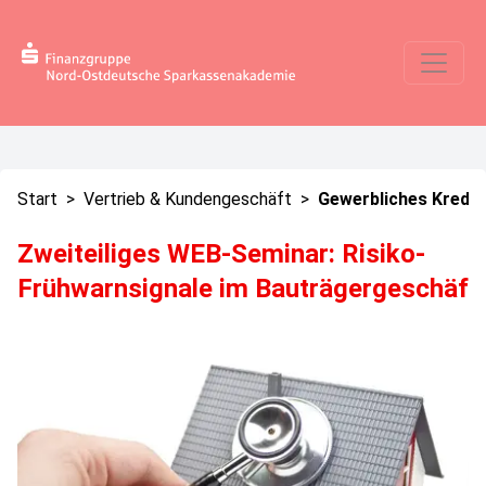
Start
>
Vertrieb & Kundengeschäft
>
Gewerbliches Kredit
Zweiteiliges WEB-Seminar: Risiko-
Frühwarnsignale im Bauträgergeschäf