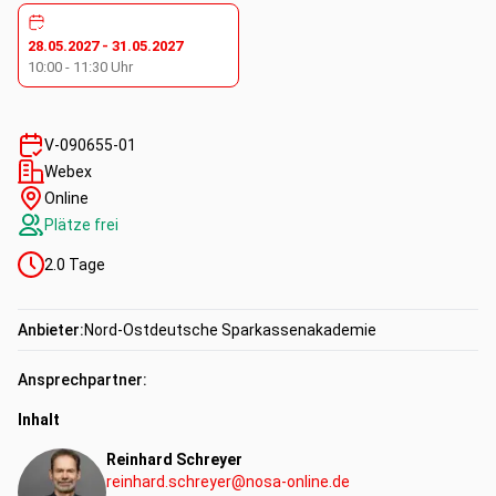
Kompetenzen:
28.05.2027
-
31.05.2027
Fachkompetenz
10:00
-
11:30
Uhr
V-090655-01
Webex
Online
Plätze frei
2.0
Tage
Anbieter:
Nord-Ostdeutsche Sparkassenakademie
Ansprechpartner:
Inhalt
Reinhard Schreyer
reinhard.schreyer@nosa-online.de