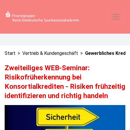
Start
>
Vertrieb & Kundengeschäft
>
Gewerbliches Kredit
Zweiteiliges WEB-Seminar:
Risikofrüherkennung bei
Konsortialkrediten - Risiken frühzeitig
identifizieren und richtig handeln